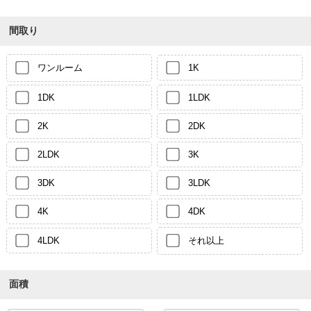
間取り
ワンルーム
1K
1DK
1LDK
2K
2DK
2LDK
3K
3DK
3LDK
4K
4DK
4LDK
それ以上
面積