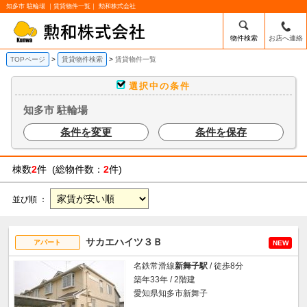
知多市 駐輪場 ｜賃貸物件一覧｜ 勲和株式会社
物件検索
お店へ連絡
TOPページ
賃貸物件検索
賃貸物件一覧
選択中の条件
知多市 駐輪場
条件を変更
条件を保存
棟数
2
件 (総物件数：
2
件)
並び順 ：
サカエハイツ３Ｂ
アパート
NEW
名鉄常滑線
新舞子駅
/ 徒歩8分
築年33年 / 2階建
愛知県知多市新舞子