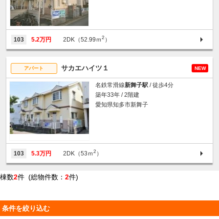
2
103
5.2万円
2DK（52.99ｍ
）
サカエハイツ１
アパート
NEW
名鉄常滑線
新舞子駅
/ 徒歩4分
築年33年 / 2階建
愛知県知多市新舞子
2
103
5.3万円
2DK（53ｍ
）
棟数
2
件 (総物件数：
2
件)
条件を絞り込む